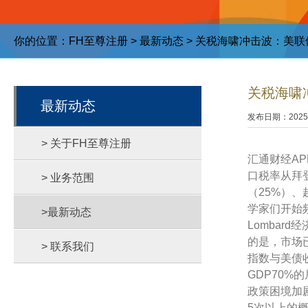
你的位置：
FH至尊注册
>
最新动态
> 关税海啸冲击波：美
关税海啸
最新动态
发布日期：2025-
> 关于FH至尊注册
汇通财经A
口税率从拜登
> 业务范围
（25%）、
学家们开始频
>最新动态
Lombar
的是，市场
> 联系我们
指数与美债
GDP70%
政策困境加
5次以上的