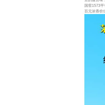
国窖1573
百元浓香价